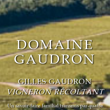
DOMAINE
GAUDRON
GILLES GAUDRON
VIGNERON RÉCOLTANT
Un savoir-faire familial transmis par quatre