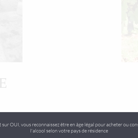
E
Martin qui a implanté la
Le vignoble couvre de
t sur OUI, vous reconnaissez être en âge légal pour acheter ou c
l'alcool selon votre pays de résidence
 introduit des cépages et
blanche du Turonien) ent