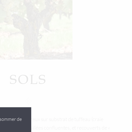
SOLS
s coteaux pierreux sur substrat de tuffeau (craie
onsommer de
recoupés de vallées confluentes, et recouverts de «