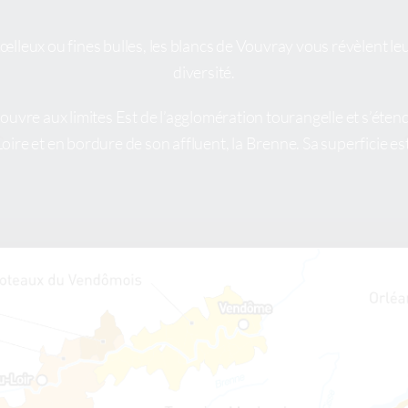
œlleux ou fines bulles, les blancs de Vouvray vous révèlent le
diversité.
 s’ouvre aux limites Est de l’agglomération tourangelle et s’ét
a Loire et en bordure de son affluent, la Brenne. Sa superficie e