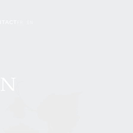
NTACT
FR
EN
ON