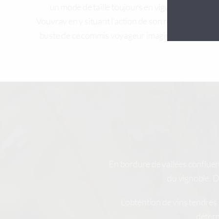
un mode de taille toujours en vigueur. Balzac a 
Vouvray en y situant l’action de son roman L’illustre
buste de ce commis voyageur imaginaire orne enc
En bordure de vallées confluen
du vignoble. D
L’obtention de vins tendres 
déterm