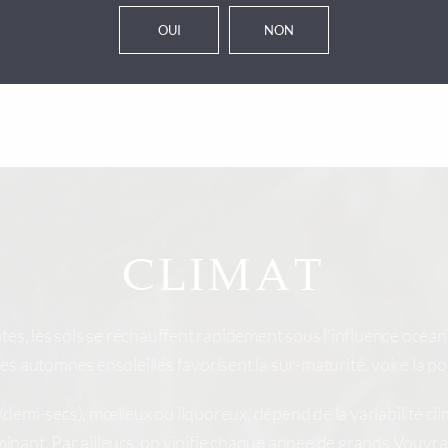
laissé son empreinte à
perruche » (argiles à si
OUI
NON
 Gaudissart, si bien que le
(argilo-calca
ore une place du bourg…
CLIMAT
tes, les sols se réchauffent rapidement sous l’influence océa
es automnes ensoleillés favorisent la sur-maturité, voire la po
(demi-secs), mœlleux ou liquoreux, dépend de la variabilité clima
inant. Par ailleurs, on vinifie chaque année de grands Vouvra