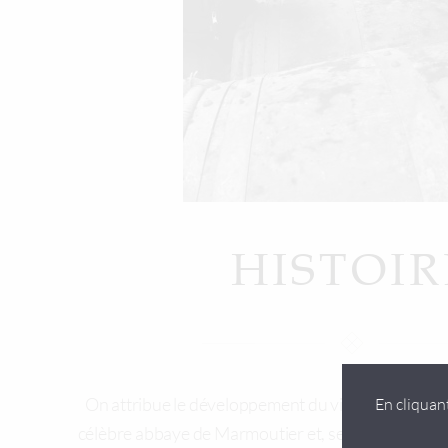
HISTOIR
On attribue le développement du vignoble à Saint 
En cliquan
célèbre abbaye de Marmoutier et, selon la légende,