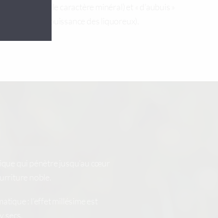
lex qui donnent le caractère minéral) et « d’aubuis »
ires qui font la puissance des liquoreux).
nique qui pénètre jusqu’au cœur
urriture noble.
tique : l’effet millésime est
y secs.